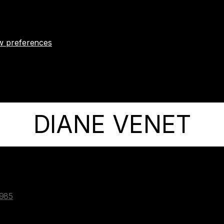
w preferences
DIANE VENET
1985