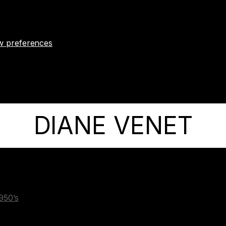
w preferences
DIANE VENET
1950’s