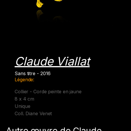
Claude Viallat
Sans titre - 2016
Légende:
Collier - Corde peinte en jaune
8 x 4 cm
Unique
Coll. Diane Venet
Autre œuvre de Claude