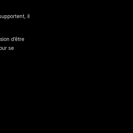
upportent, il
sion d’être
our se